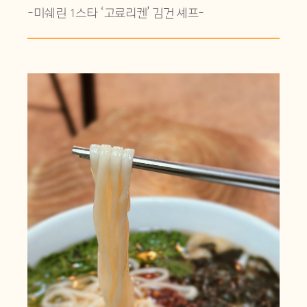
-미쉐린 1스타 ‘고료리켄’ 김건 셰프-