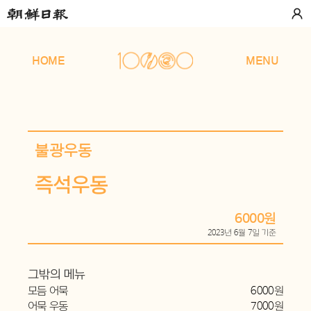
HOME
MENU
불광우동
즉석우동
6000원
2023년 6월 7일 기준
그밖의 메뉴
모듬 어묵
6000원
어묵 우동
7000원