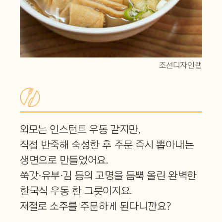
조선디자인랩
외모는 인스턴트 우동 같지만,
직접 반죽해 숙성한 후 주문 즉시 뽑아내는
생면으로 만들었어요.
쑥갓·유부·김 등의 고명을 듬뿍 올린 완벽한
한국식 우동 한 그릇이지요.
저절로 소주를 주문하게 된다니깐요?