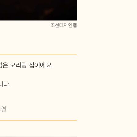
조선디자인랩
넘은 오리탕 집이에요.
니다.
영-