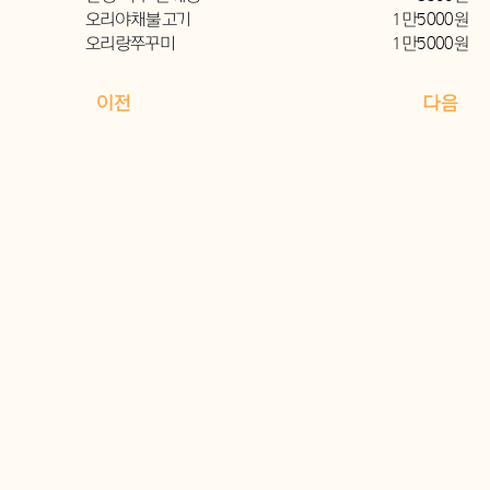
오리야채불고기
1만5000원
오리랑쭈꾸미
1만5000원
이전
다음