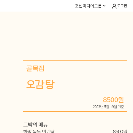
조선미디어그룹
로그인
골목집
오감탕
8500원
2023년 5월 19일 기준
그밖의 메뉴
한방 녹두 반계탕
8500원