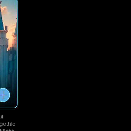
ul
 gothic
 light,