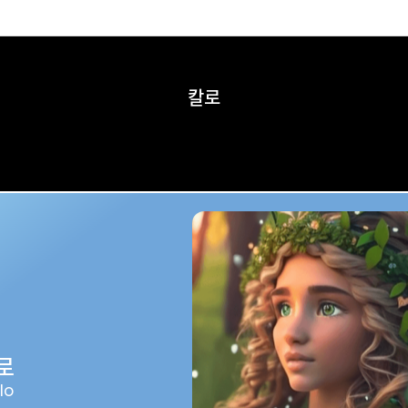
칼로
로
lo