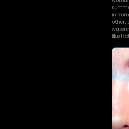
summer
in from
other, 
waterco
illustra