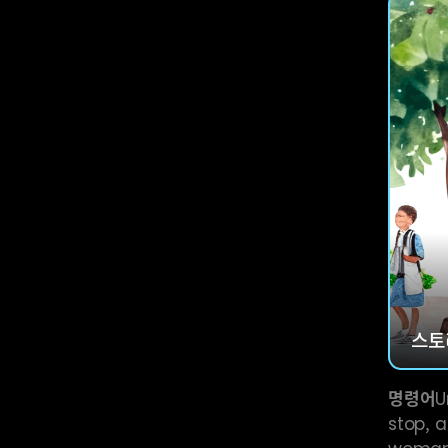
스토
명령어
U
stop, 
woman 