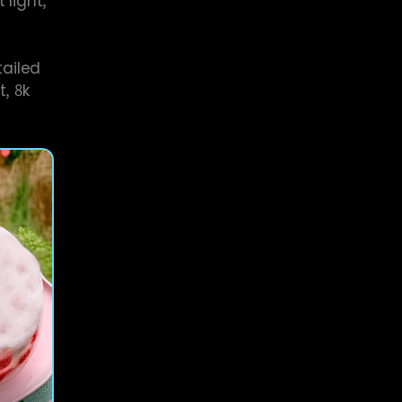
,
tailed
, 8k