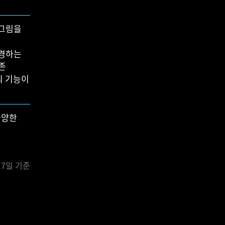
 그림을
변경하는
기존
의 기능이
다양한
17일 기준