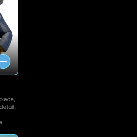
piece,
detail,
e