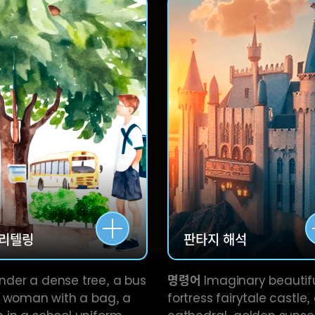
리텔링
판타지
해석
nder a dense tree, a bus
명령어
Imaginary beautif
a woman with a bag, a
fortress fairytale castle,
in a school uniform,
cathedral, golden sunset