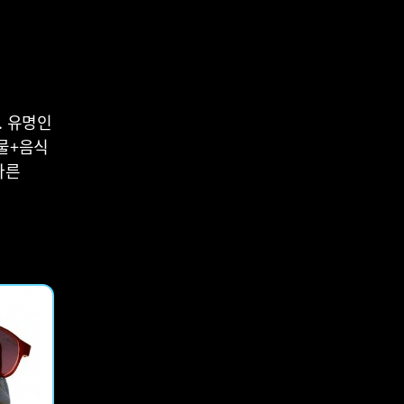
. 유명인
동물+음식
다른