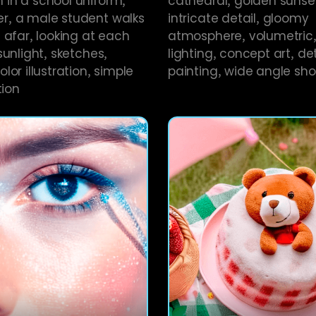
, a male student walks
intricate detail, gloomy
 afar, looking at each
atmosphere, volumetric
sunlight, sketches,
lighting, concept art, de
lor illustration, simple
painting, wide angle shot
tion