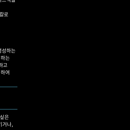
'칼로
생성하는
경하는
제하고
력하여
 싶은
키거나,