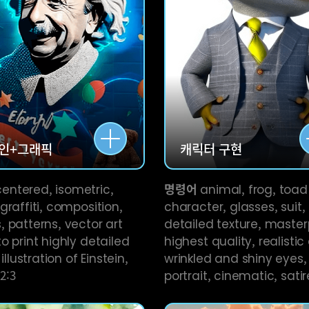
인+
그래픽
캐릭터
구현
entered, isometric,
명령어
animal, frog, toad
graffiti, composition,
character, glasses, suit,
 patterns, vector art
detailed texture, master
o print highly detailed
highest quality, realistic 
 illustration of Einstein,
wrinkled and shiny eyes,
 2:3
portrait, cinematic, satir