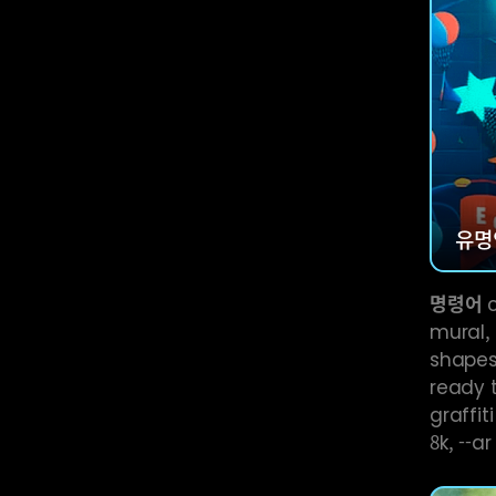
유명
명령어
c
mural, 
shapes,
ready t
graffiti
8k, --ar