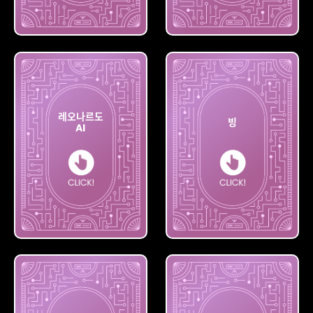
딥드림
플레이
제너레이터
그라운드
레오나르도
빙
AI
레오나르도
AI
빙