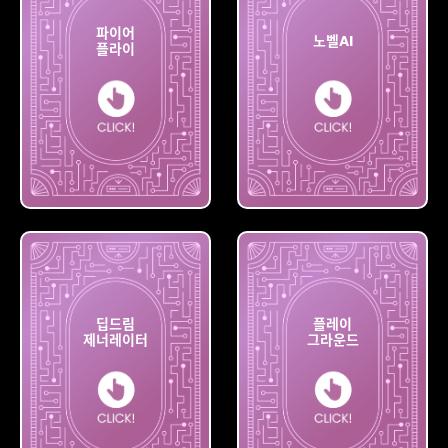
파이어
노벨AI
플라이
파이어
플라이
노벨AI
딥드림
플레이
제너레이터
그라운드