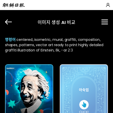
이미지 생성 AI 비교
명령어
centered, isometric, mural, graffiti, composition,
shapes, patterns, vector art ready to print highly detailed
graffiti illustration of Einstein, 8k, --ar 2:3
칼로
아숙업