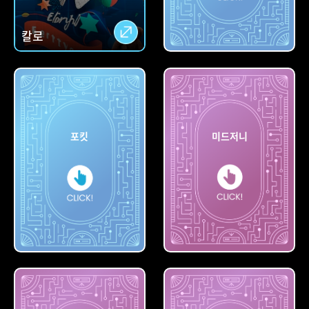
칼로
아숙업
포킷
미드저니
포킷
미드저니