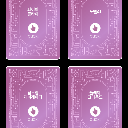
파이어
노벨AI
플라이
파이어
플라이
노벨AI
딥드림
플레이
제너레이터
그라운드