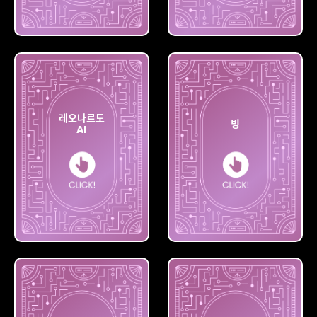
딥드림
플레이
제너레이터
그라운드
레오나르도
빙
AI
레오나르도
AI
빙