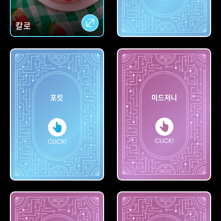
칼로
아숙업
포킷
미드저니
포킷
미드저니