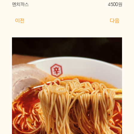
멘치까스
4500원
이전
다음