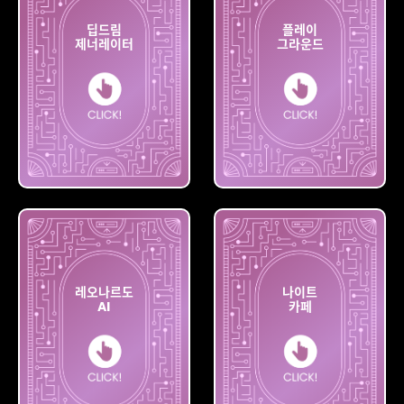
딥드림
플레이
제너레이터
그라운드
딥드림
플레이
제너레이터
그라운드
레오나르도
나이트
AI
카페