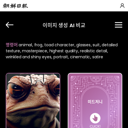
이미지 생성 AI 비교
명령어
animal, frog, toad character, glasses, suit, detailed
texture, masterpiece, highest quality, realistic detail,
wrinkled and shiny eyes, portrait, cinematic, satire
빙
미드저니