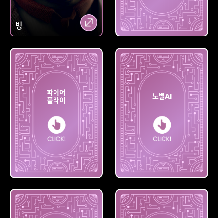
빙
미드저니
파이어
노벨AI
플라이
파이어
플라이
노벨AI