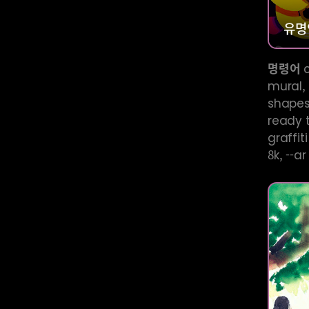
유명
명령어
c
mural, 
shapes,
ready t
graffiti
8k, --ar