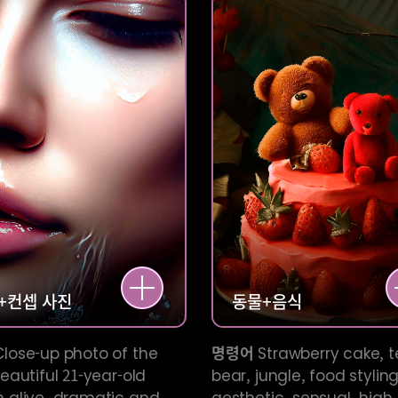
+
컨셉 사진
동물+음식
lose-up photo of the
명령어
Strawberry cake, 
eautiful 21-year-old
bear, jungle, food styling
alive, dramatic and
aesthetic, sensual, high