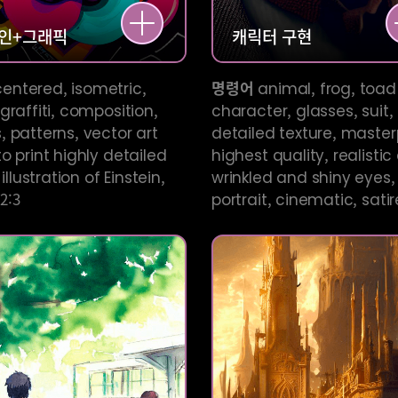
인+
그래픽
캐릭터
구현
entered, isometric,
명령어
animal, frog, toad
graffiti, composition,
character, glasses, suit,
 patterns, vector art
detailed texture, master
o print highly detailed
highest quality, realistic 
 illustration of Einstein,
wrinkled and shiny eyes,
 2:3
portrait, cinematic, satir