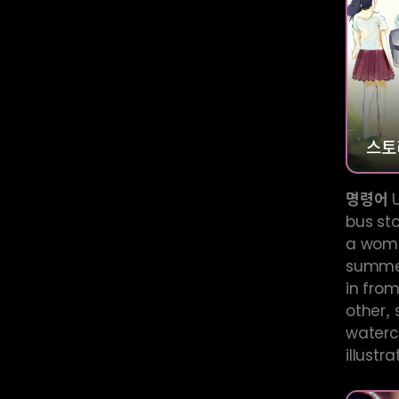
스토
명령어
U
bus st
a woma
summer
in from
other, 
waterco
illustra