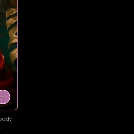
teddy
,