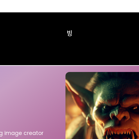
빙
ng image
creator