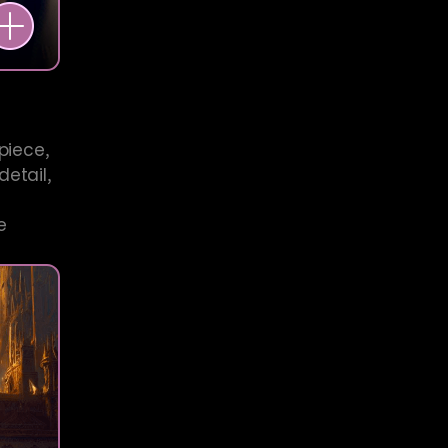
piece,
detail,
e