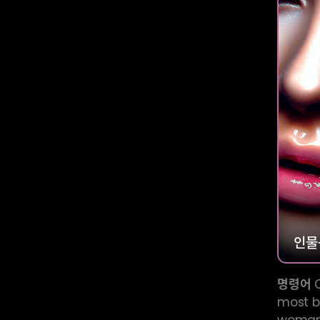
인물
명령어
C
most b
woman 