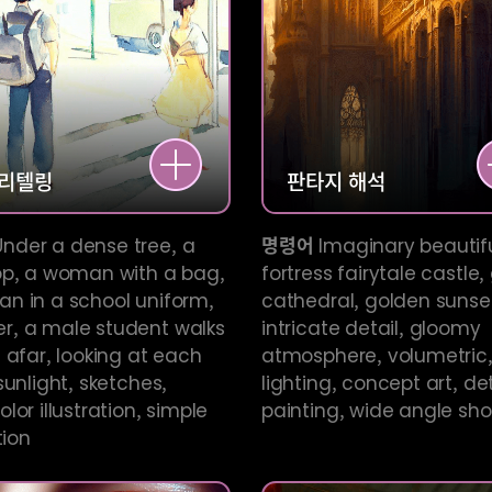
리텔링
판타지
해석
nder a dense tree, a
명령어
Imaginary beautif
op, a woman with a bag,
fortress fairytale castle,
n in a school uniform,
cathedral, golden sunset
, a male student walks
intricate detail, gloomy
 afar, looking at each
atmosphere, volumetric
sunlight, sketches,
lighting, concept art, de
lor illustration, simple
painting, wide angle shot
tion