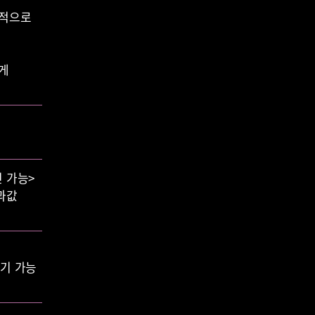
시적으로
르게
 가능>
과값
보기 가능