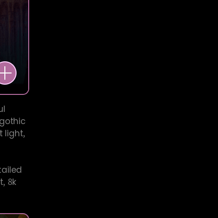
ul
 gothic
 light,
,
tailed
, 8k