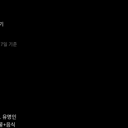
기
17일 기준
. 유명인
동물+음식