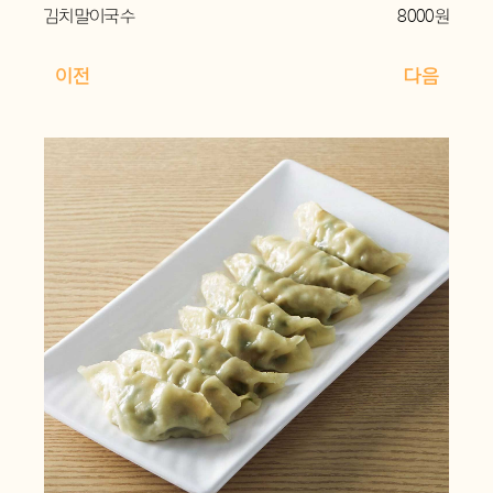
김치말이국수
8000원
이전
다음