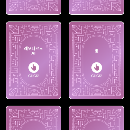
딥드림
플레이
제너레이터
그라운드
레오나르도
빙
AI
레오나르도
AI
빙