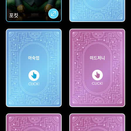
포킷
칼로
아숙업
미드저니
아숙업
미드저니