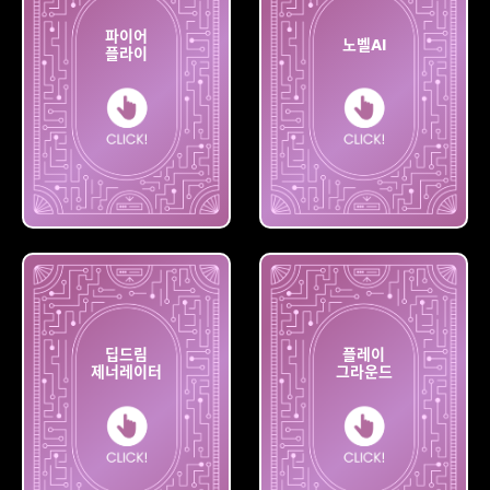
파이어
노벨AI
플라이
파이어
플라이
노벨AI
딥드림
플레이
제너레이터
그라운드