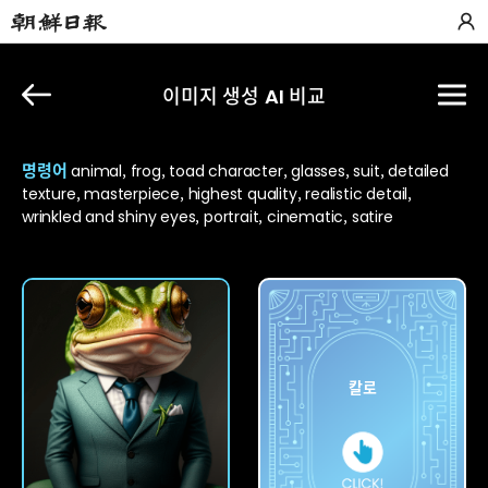
이미지 생성 AI 비교
명령어
animal, frog, toad character, glasses, suit, detailed
texture, masterpiece, highest quality, realistic detail,
wrinkled and shiny eyes, portrait, cinematic, satire
포킷
칼로