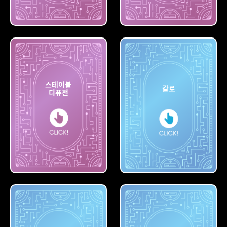
빙
나이트카페
스테이블
칼로
디퓨전
스테이블
디퓨전
칼로