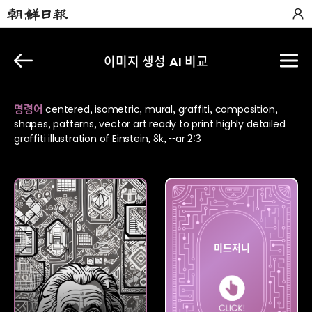
이미지 생성 AI 비교
명령어
centered, isometric, mural, graffiti, composition,
shapes, patterns, vector art ready to print highly detailed
graffiti illustration of Einstein, 8k, --ar 2:3
플레이
미드저니
그라운드