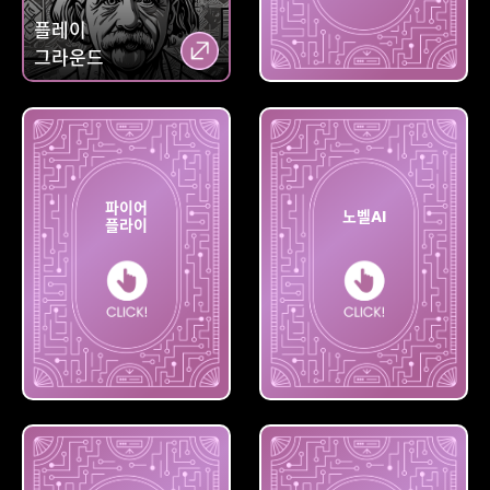
플레이
그라운드
미드저니
파이어
노벨AI
플라이
파이어
플라이
노벨AI