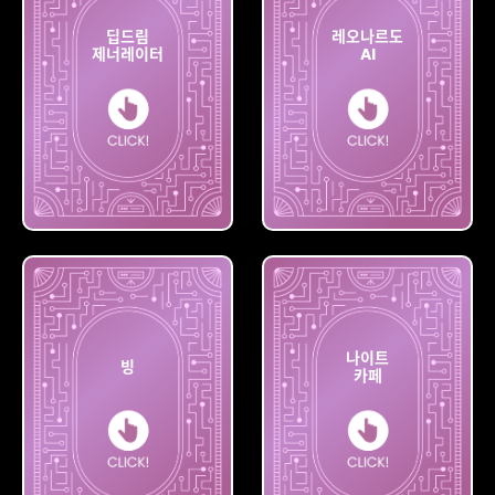
딥드림
레오나르도
제너레이터
AI
딥드림
레오나르도
제너레이터
AI
나이트
빙
카페