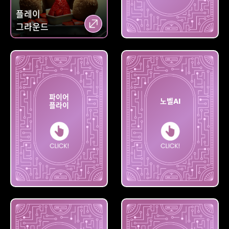
플레이
그라운드
미드저니
파이어
노벨AI
플라이
파이어
플라이
노벨AI