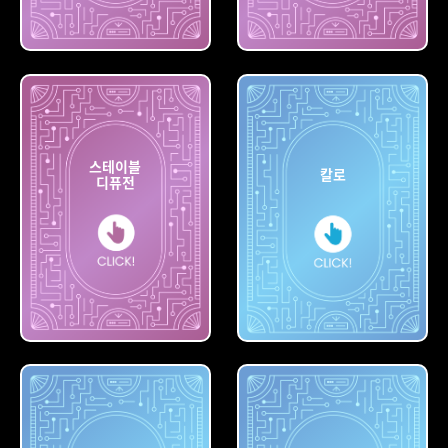
빙
나이트카페
스테이블
칼로
디퓨전
스테이블
디퓨전
칼로