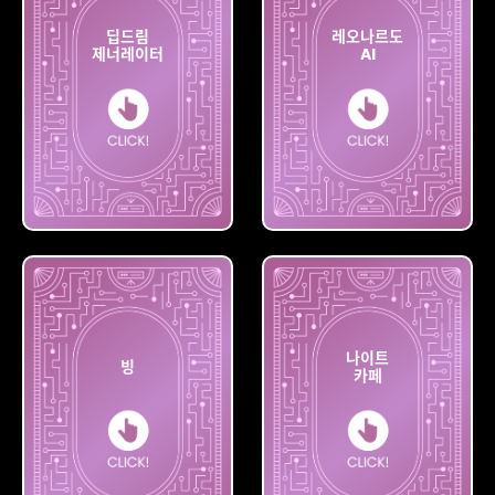
딥드림
레오나르도
제너레이터
AI
딥드림
레오나르도
제너레이터
AI
나이트
빙
카페