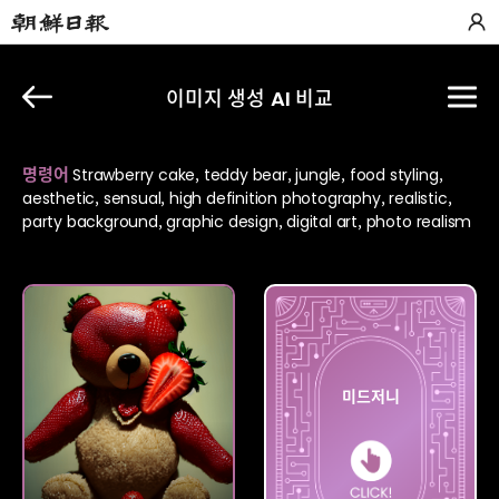
이미지 생성 AI 비교
명령어
Strawberry cake, teddy bear, jungle, food styling,
aesthetic, sensual, high definition photography, realistic,
party background, graphic design, digital art, photo realism
플레이
미드저니
그라운드