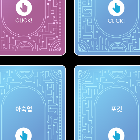
디퓨전
스테이블
아숙업
포킷