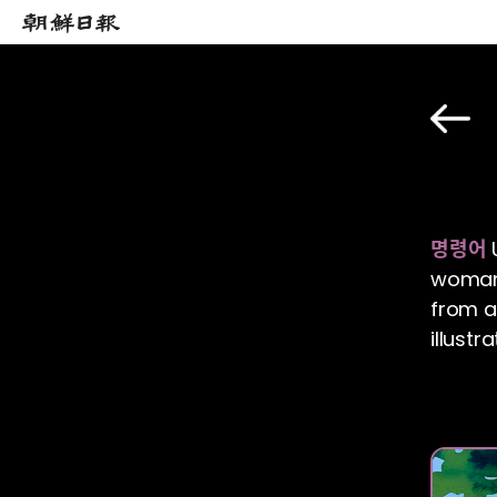
명령어
U
woman 
from a
illustr