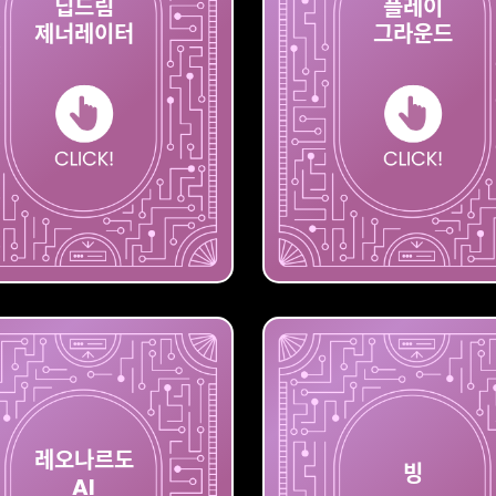
딥드림
플레이
제너레이터
그라운드
제너레이터
딥드림
그라운드
레오나르도
빙
AI