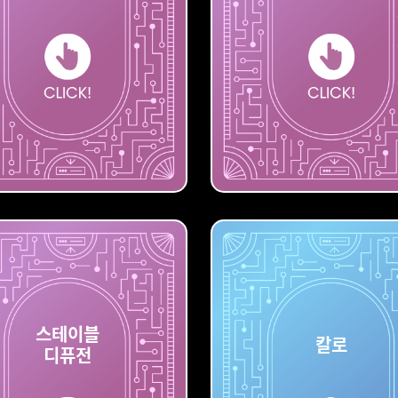
AI
레오나르도
스테이블
칼로
디퓨전