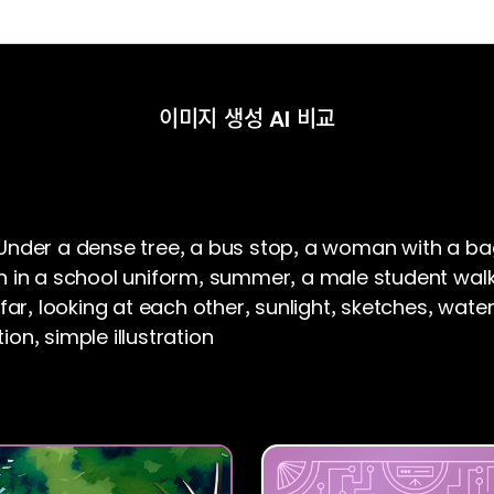
이미지 생성 AI 비교
nder a dense tree, a bus stop, a woman with a ba
in a school uniform, summer, a male student walk
far, looking at each other, sunlight, sketches, wate
ation, simple illustration