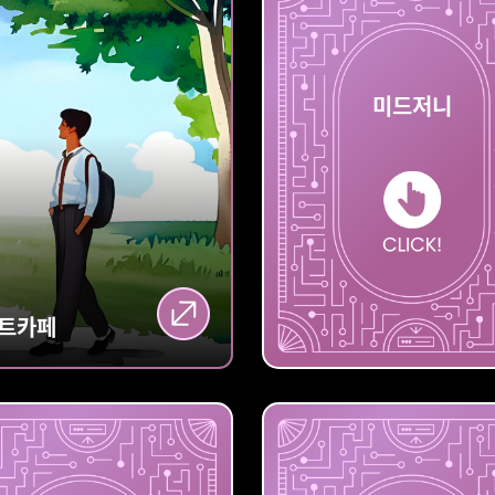
나이트
미드저니
카페
트카페
미