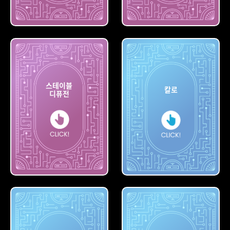
레오나르도
AI
빙
스테이블
칼로
디퓨전
스테이블
디퓨전
칼로