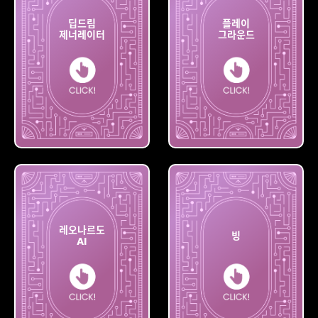
딥드림
플레이
제너레이터
그라운드
딥드림
플레이
제너레이터
그라운드
레오나르도
빙
AI