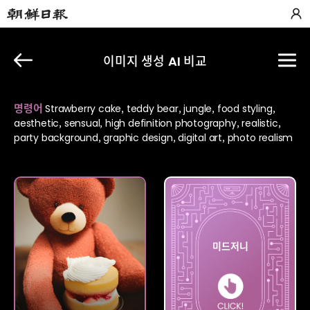
이미지 생성 AI 비교
명령어
Strawberry cake, teddy bear, jungle, food styling,
aesthetic, sensual, high definition photography, realistic,
party background, graphic design, digital art, photo realism
나이트
미드저니
카페