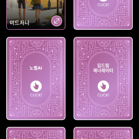
파이어
미드저니
플라이
딥드림
노벨AI
제너레이터
딥드림
노벨AI
제너레이터