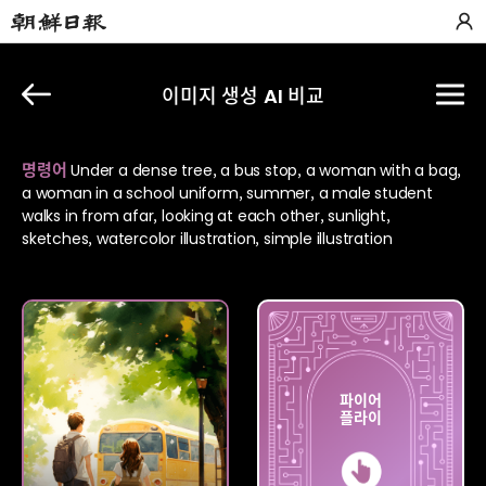
이미지 생성 AI 비교
명령어
Under a dense tree, a bus stop, a woman with a bag,
a woman in a school uniform, summer, a male student
walks in from afar, looking at each other, sunlight,
sketches, watercolor illustration, simple illustration
파이어
미드저니
플라이