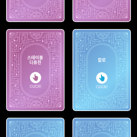
빙
나이트카페
스테이블
칼로
디퓨전
스테이블
디퓨전
칼로