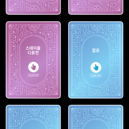
빙
나이트카페
스테이블
칼로
디퓨전
스테이블
디퓨전
칼로