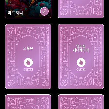
파이어
미드저니
플라이
딥드림
노벨AI
제너레이터
딥드림
노벨AI
제너레이터