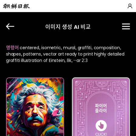
이미지 생성 AI 비교
명령어
centered, isometric, mural, graffiti, composition,
shapes, patterns, vector art ready to print highly detailed
graffiti illustration of Einstein, 8k, --ar 2:3
파이어
미드저니
플라이