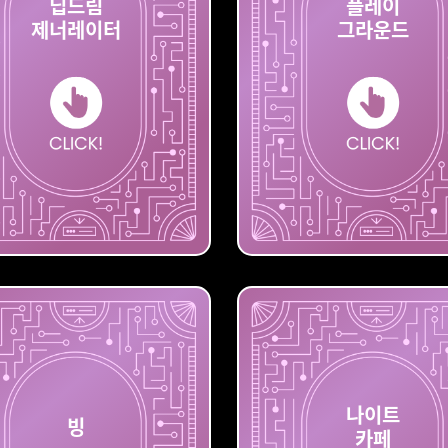
딥드림
플레이
제너레이터
그라운드
제너레이터
딥드림
그라운드
나이트
빙
카페