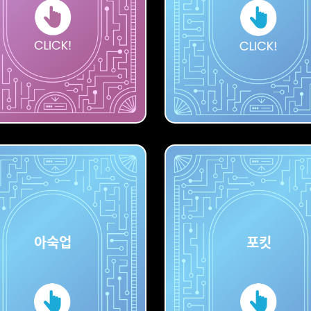
디퓨전
스테이블
아숙업
포킷