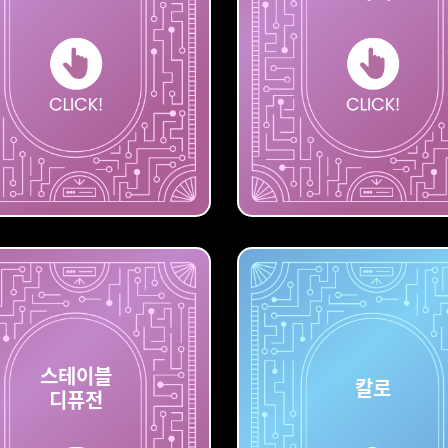
빙
나이
스테이블
칼로
디퓨전