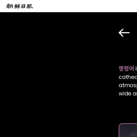
명령어
I
cathedr
atmosp
wide a