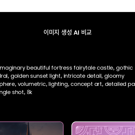
이미지 생성 AI 비교
maginary beautiful fortress fairytale castle, gothic
al, golden sunset light, intricate detail, gloomy
here, volumetric, lighting, concept art, detailed pa
ngle shot, 8k