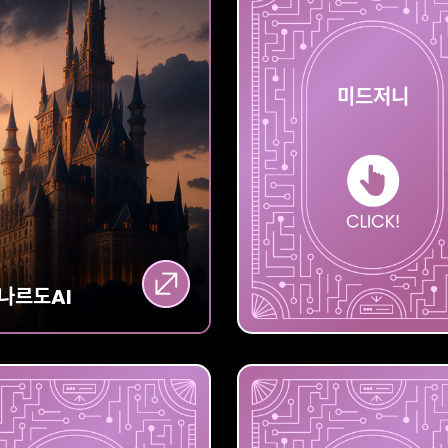
레오나르도
미드저니
AI
나르도
AI
미