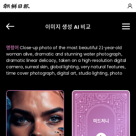
이미지 생성 AI 비교
명령어
Close-up photo of the most beautiful 21-year-old
woman alive, dramatic and stunning water photograph,
dramatic linear delicacy, taken on a high-resolution digital
camera, surreal skin, global lighting, very natural features,
time cover photograph, digital art, studio lighting, photo
레오나르도
미드저니
AI