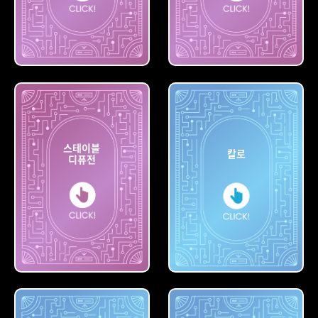
빙
나이트카페
스테이블
칼로
디퓨전
스테이블
디퓨전
칼로