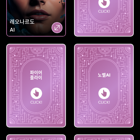
레오나르도
AI
미드저니
파이어
노벨AI
플라이
파이어
플라이
노벨AI