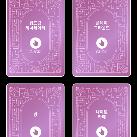
딥드림
플레이
제너레이터
그라운드
딥드림
플레이
제너레이터
그라운드
나이트
빙
카페