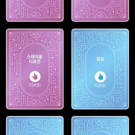
빙
나이트카페
스테이블
칼로
디퓨전
스테이블
디퓨전
칼로