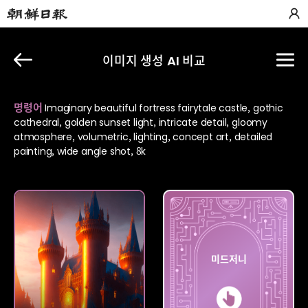
이미지 생성 AI 비교
명령어
Imaginary beautiful fortress fairytale castle, gothic
cathedral, golden sunset light, intricate detail, gloomy
atmosphere, volumetric, lighting, concept art, detailed
painting, wide angle shot, 8k
딥드림
미드저니
제너레이터