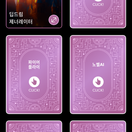
딥드림
제너레이터
미드저니
파이어
노벨AI
플라이
파이어
플라이
노벨AI