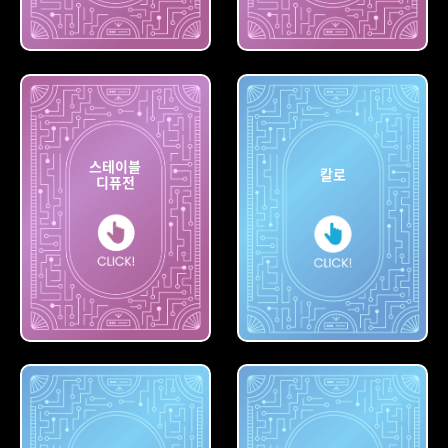
빙
나이트카페
스테이블
칼로
디퓨전
스테이블
디퓨전
칼로