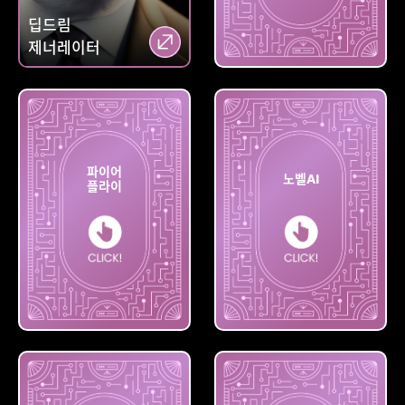
딥드림
제너레이터
미드저니
파이어
노벨AI
플라이
파이어
플라이
노벨AI