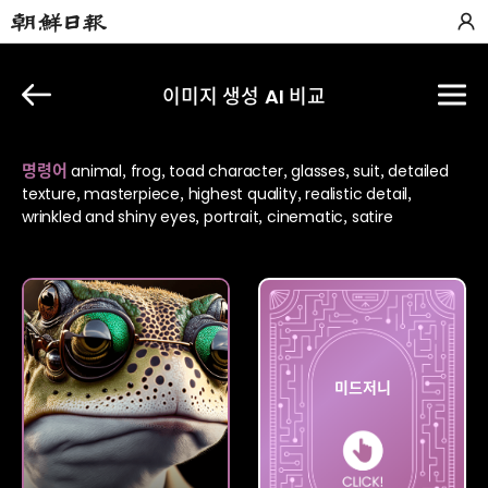
이미지 생성 AI 비교
명령어
animal, frog, toad character, glasses, suit, detailed
texture, masterpiece, highest quality, realistic detail,
wrinkled and shiny eyes, portrait, cinematic, satire
딥드림
미드저니
제너레이터