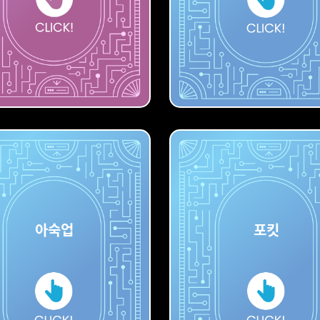
디퓨전
스테이블
아숙업
포킷