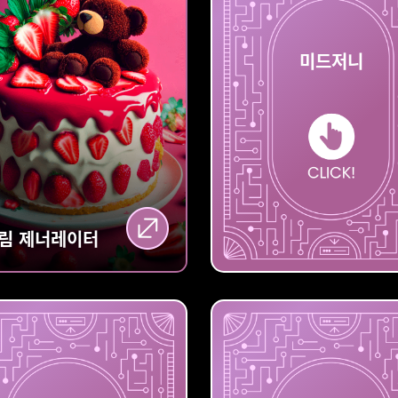
딥드림
미드저니
제너레이터
림
제너레이터
미