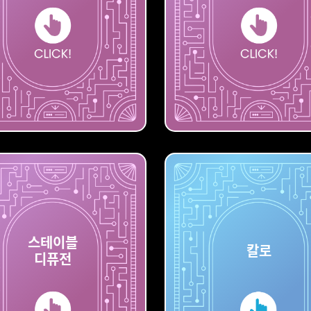
빙
나이
스테이블
칼로
디퓨전