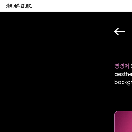
명령어
S
aesthet
backgr