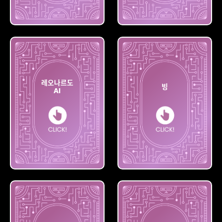
딥드림
플레이
제너레이터
그라운드
레오나르도
빙
AI
레오나르도
AI
빙