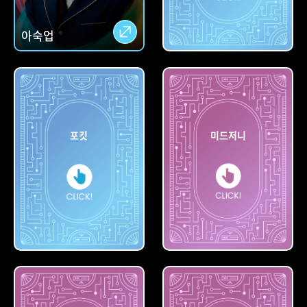
아숙업
칼로
포킷
미드저니
포킷
미드저니