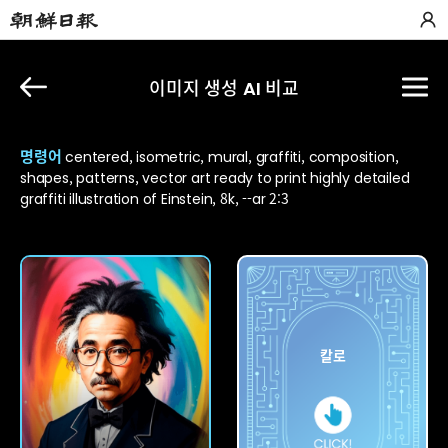
이미지 생성 AI 비교
명령어
centered, isometric, mural, graffiti, composition,
shapes, patterns, vector art ready to print highly detailed
graffiti illustration of Einstein, 8k, --ar 2:3
아숙업
칼로