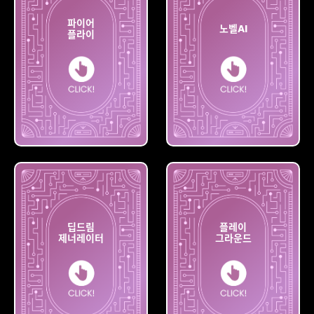
파이어
노벨AI
플라이
파이어
플라이
노벨AI
딥드림
플레이
제너레이터
그라운드